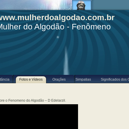
www.mulherdoalgodao.com.br
Mulher do Algodão - Fenômeno
tância
Fotos e Vídeos
Orações
Simpatias
Significados dos 
obre o Fenomeno do Algodão – D Edelarzil.