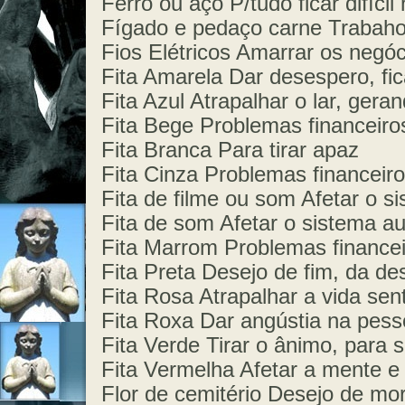
Ferro ou aço P/tudo ficar difíc
Fígado e pedaço carne Trabah
Fios Elétricos Amarrar os negó
Fita Amarela Dar desespero, fi
Fita Azul Atrapalhar o lar, gera
Fita Bege Problemas financeiro
Fita Branca Para tirar apaz
Fita Cinza Problemas financeir
Fita de filme ou som Afetar o si
Fita de som Afetar o sistema au
Fita Marrom Problemas finance
Fita Preta Desejo de fim, da de
Fita Rosa Atrapalhar a vida se
Fita Roxa Dar angústia na pes
Fita Verde Tirar o ânimo, para s
Fita Vermelha Afetar a mente e
Flor de cemitério Desejo de mor