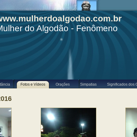
www.mulherdoalgodao.com.br
Mulher do Algodão - Fenômeno
tância
Fotos e Vídeos
Orações
Simpatias
Significados dos 
2016