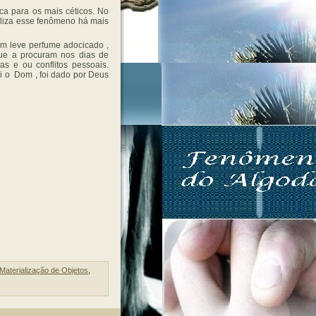
a para os mais céticos. No
aliza esse fenômeno há mais
um leve perfume adocicado ,
ue a procuram nos dias de
as e ou conflitos pessoais.
bi o Dom , foi dado por Deus
Materialização de Objetos
,