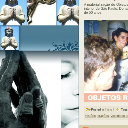
A materialização de Objet
interior de São Paulo, Don
de 50 anos.
Posted in
Inicio
|
Tags
mistério
,
orações
,
vestido de 