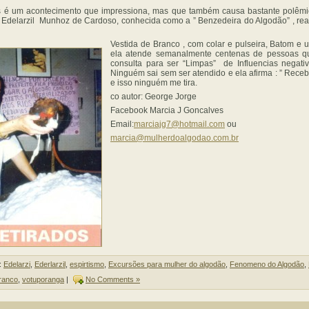
os é um acontecimento que impressiona, mas que também causa bastante polêmic
a Edelarzil Munhoz de Cardoso, conhecida como a ” Benzedeira do Algodão” , re
Vestida de Branco , com colar e pulseira, Batom e 
ela atende semanalmente centenas de pessoas q
consulta para ser “Limpas” de Influencias negativ
Ninguém sai sem ser atendido e ela afirma : ” Rece
e isso ninguém me tira.
co autor: George Jorge
Facebook Marcia J Goncalves
Email:
marciajg7@hotmail.com
ou
marcia@mulherdoalgodao.com.br
:
Edelarzi
,
Ederlarzil
,
espirtismo
,
Excursões para mulher do algodão
,
Fenomeno do Algodão
,
branco
,
votuporanga
|
No Comments »