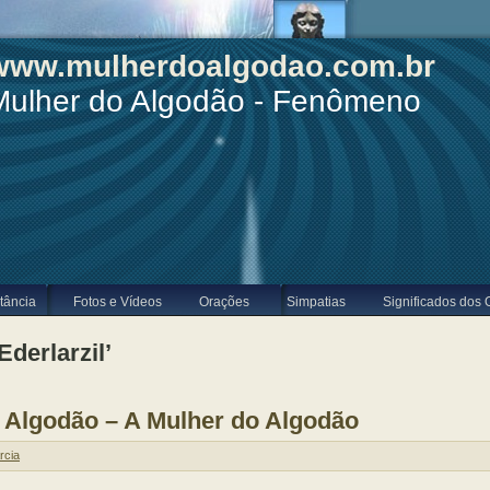
www.mulherdoalgodao.com.br
Mulher do Algodão - Fenômeno
tância
Fotos e Vídeos
Orações
Simpatias
Significados dos 
derlarzil’
Algodão – A Mulher do Algodão
rcia