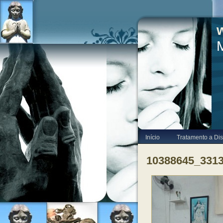
Início
Tratamento a Dis
10388645_331