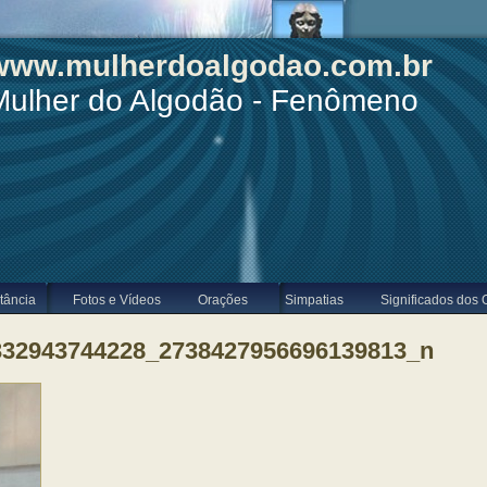
www.mulherdoalgodao.com.br
Mulher do Algodão - Fenômeno
tância
Fotos e Vídeos
Orações
Simpatias
Significados dos 
332943744228_2738427956696139813_n