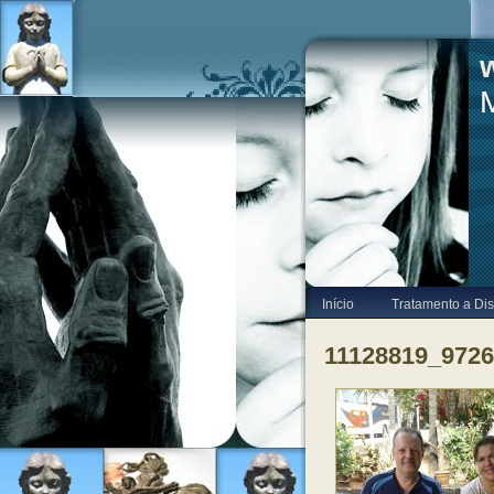
Início
Tratamento a Dis
11128819_972