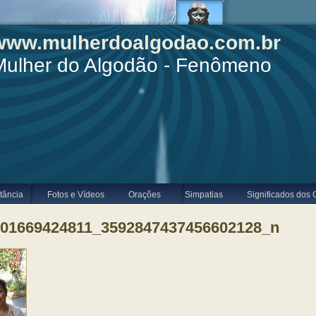
www.mulherdoalgodao.com.br
Mulher do Algodão - Fenômeno
tância
Fotos e Vídeos
Orações
Simpatias
Significados dos 
601669424811_3592847437456602128_n