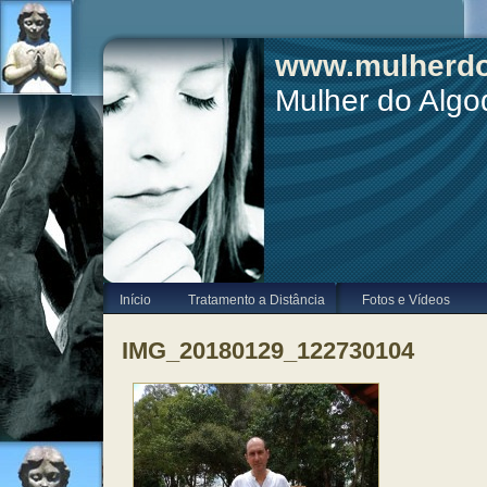
www.mulherdo
Mulher do Alg
Início
Tratamento a Distância
Fotos e Vídeos
IMG_20180129_122730104