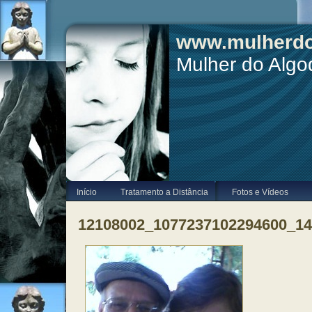
www.mulherdo
Mulher do Alg
Início
Tratamento a Distância
Fotos e Vídeos
12108002_1077237102294600_1