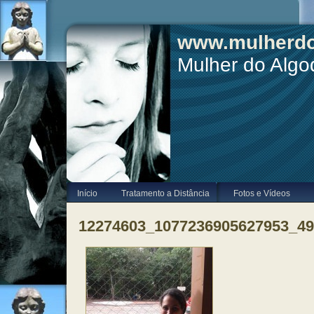
www.mulherdo
Mulher do Alg
Início
Tratamento a Distância
Fotos e Vídeos
12274603_1077236905627953_4