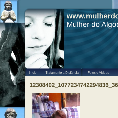
www.mulherdo
Mulher do Alg
Início
Tratamento a Distância
Fotos e Vídeos
12308402_1077234742294836_3