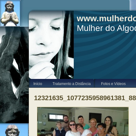
www.mulherdo
Mulher do Alg
Início
Tratamento a Distância
Fotos e Vídeos
12321635_1077235958961381_8